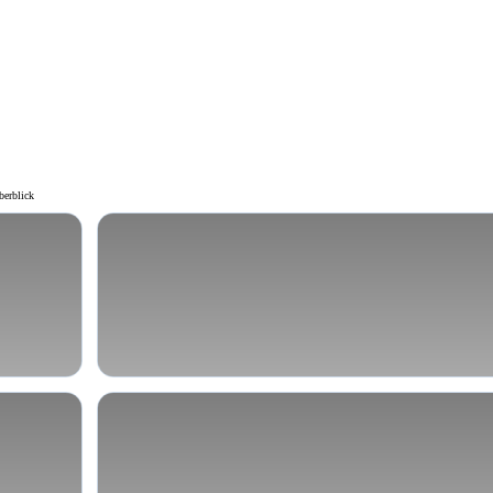
berblick
Depression
onen
Partnerschaftskonflikte &
Beziehungsprobleme