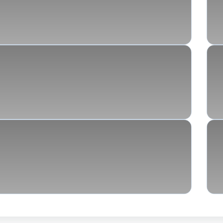
Verhaltensexperimente: Der Kern der
Verhaltenstherapie
ibt: Psychische Grundbedürfnisse