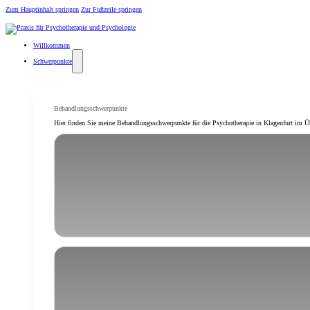
Zum Hauptinhalt springen
Zur Fußzeile springen
Willkommen
Schwerpunkte
Behandlungsschwerpunkte
Hier finden Sie meine Behandlungsschwerpunkte für die Psychotherapie in Klagenfurt im Ü
Angst, Panik & Phobien
Krisen & schwierige Lebenssituati