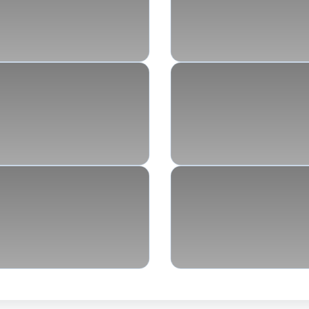
entstehen
Exposition und 
 unserer Psyche
Was uns antre