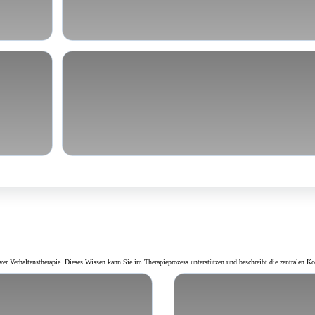
Innere Unruhe & Spannungszust
 Verhaltenstherapie. Dieses Wissen kann Sie im Therapieprozess unterstützen und beschreibt die zentralen Kon
herapie (KVT)?
Die Versöhnung v