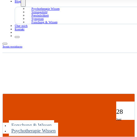
Blog
Psychotherapie Wissen
Störungsbild
Persönlichkeit
Symptom
Forschung & Wissen
Über mich
Kontakt
Termin vereinbaren
28
Juni
Forschung & Wissen
Psychotherapie Wissen