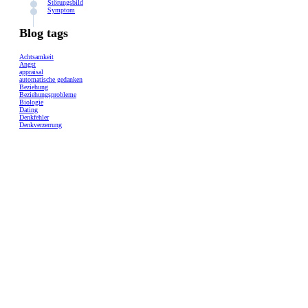
Störungsbild
Symptom
Blog tags
Achtsamkeit
Angst
appraisal
automatische gedanken
Beziehung
Beziehungsprobleme
Biologie
Dating
Denkfehler
Denkverzerrung