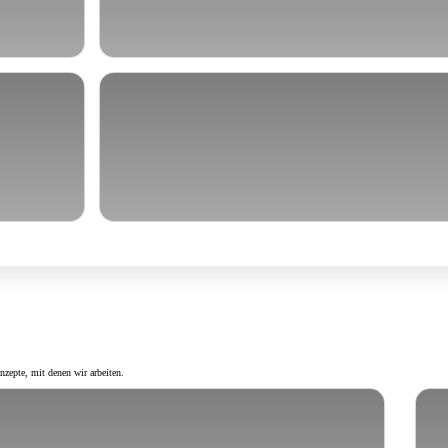
ände
Persönlichkeitsprobleme
zepte, mit denen wir arbeiten.
on Kopf (RATIO) und Herz (EMOTIO)