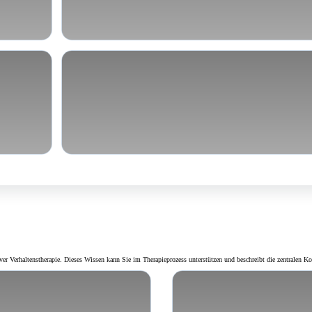
Innere Unruhe & Spannungszust
 Verhaltenstherapie. Dieses Wissen kann Sie im Therapieprozess unterstützen und beschreibt die zentralen Kon
herapie (KVT)?
Die Versöhnung v