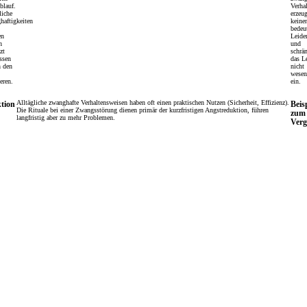
blauf.
Verha
liche
erzeu
haftigkeiten
keine
bedeu
en
Leide
h
und
zt
schrä
ssen
das L
n den
nicht
wesen
ieren.
ein.
Alltägliche zwanghafte Verhaltensweisen haben oft einen praktischen Nutzen (Sicherheit, Effizienz).
tion
Beis
Die Rituale bei einer Zwangsstörung dienen primär der kurzfristigen Angstreduktion, führen
zum
langfristig aber zu mehr Problemen.
Verg