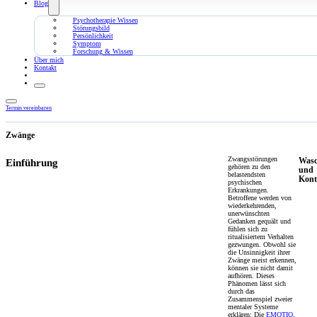
Blog
Psychotherapie Wissen
Störungsbild
Persönlichkeit
Symptom
Forschung & Wissen
Über mich
Kontakt
Termin vereinbaren
Zwänge
Zwangsstörungen
Was
Einführung
gehören zu den
und
belastendsten
Kont
psychischen
Erkrankungen.
Betroffene werden von
wiederkehrenden,
unerwünschten
Gedanken gequält und
fühlen sich zu
ritualisiertem Verhalten
gezwungen. Obwohl sie
die Unsinnigkeit ihrer
Zwänge meist erkennen,
können sie nicht damit
aufhören. Dieses
Phänomen lässt sich
durch das
Zusammenspiel zweier
mentaler Systeme
erklären: Die
EMOTIO
,