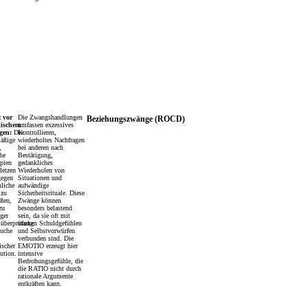
 vor
Die Zwangshandlungen
Beziehungszwänge (ROCD)
lischem
umfassen exzessives
gen:
Die
Kontrollieren,
äßige
wiederholtes Nachfragen
,
bei anderen nach
he
Bestätigung,
ipien
gedankliches
letzen
Wiederholen von
gegen
Situationen und
nliche
aufwändige
 zu
Sicherheitsrituale. Diese
oßen,
Zwänge können
zu
besonders belastend
ger
sein, da sie oft mit
tüberprüfung
starken Schuldgefühlen
uche
und Selbstvorwürfen
verbunden sind. Die
ischer
EMOTIO erzeugt hier
ution.
intensive
Bedrohungsgefühle, die
die RATIO nicht durch
rationale Argumente
entkräften kann.