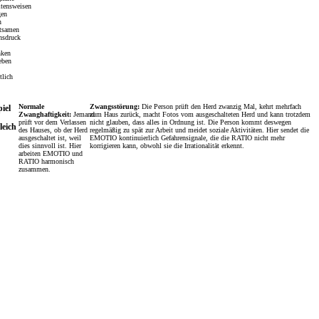
ltensweisen
gen
n
tsamen
nsdruck
nken
eben
tlich
Normale
Zwangsstörung:
Die Person prüft den Herd zwanzig Mal, kehrt mehrfach
piel
Zwanghaftigkeit:
Jemand
zum Haus zurück, macht Fotos vom ausgeschalteten Herd und kann trotzdem
prüft vor dem Verlassen
nicht glauben, dass alles in Ordnung ist. Die Person kommt deswegen
leich
des Hauses, ob der Herd
regelmäßig zu spät zur Arbeit und meidet soziale Aktivitäten. Hier sendet die
ausgeschaltet ist, weil
EMOTIO kontinuierlich Gefahrensignale, die die RATIO nicht mehr
dies sinnvoll ist. Hier
korrigieren kann, obwohl sie die Irrationalität erkennt.
arbeiten EMOTIO und
RATIO harmonisch
zusammen.