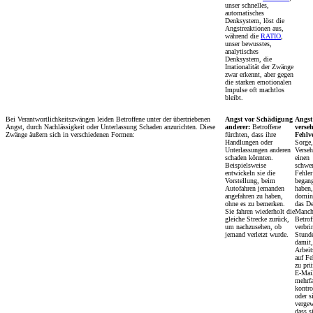
unser schnelles,
automatisches
Denksystem, löst die
Angstreaktionen aus,
während die
RATIO
,
unser bewusstes,
analytisches
Denksystem, die
Irrationalität der Zwänge
zwar erkennt, aber gegen
die starken emotionalen
Impulse oft machtlos
bleibt.
Bei Verantwortlichkeitszwängen leiden Betroffene unter der übertriebenen
Angst vor Schädigung
Angst
Angst, durch Nachlässigkeit oder Unterlassung Schaden anzurichten. Diese
anderer:
Betroffene
verse
Zwänge äußern sich in verschiedenen Formen:
fürchten, dass ihre
Fehlv
Handlungen oder
Sorge,
Unterlassungen anderen
Verse
schaden könnten.
einen
Beispielsweise
schwe
entwickeln sie die
Fehler
Vorstellung, beim
began
Autofahren jemanden
haben,
angefahren zu haben,
domini
ohne es zu bemerken.
das D
Sie fahren wiederholt die
Manch
gleiche Strecke zurück,
Betrof
um nachzusehen, ob
verbri
jemand verletzt wurde.
Stund
damit,
Arbeit
auf Fe
zu prü
E-Mai
mehrf
kontro
oder s
vergew
dass s