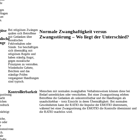
le
iges
rfragen
ert
n.
Bei religiösen Zwängen
giöse
Normale Zwanghaftigkeit versus
quälen sich Betroffene
Zwangsstörung – Wo liegt der Unterschied?
mit Gedanken über
lische
moralisches
nge
Fehlverhalten oder
Sünde. Sie beschäftigen
sich übermäßig mit
religiösen Regeln und
haben ständig Angst,
gegen moralische
Prinzipien zu verstoßen.
Wiederholte Gebete,
Beichten und das
ständige Prüfen
vergangener Handlungen
sind typisch.
Menschen mit normalen zwanghaften Verhaltensweisen können diese bei
Kontrollierbarkeit
sstörung
Bedarf unterdrücken oder verschieben. Bei einer Zwangsstörung erleben
acht
Betroffene die Gedanken als unkontrollierbar und die Handlungen als
lichen
unaufschiebbar – trotz Einsicht in deren Übermäßigkeit. Bei normalen
nsdruck
Gewohnheiten kann die RATIO die Impulse der EMOTIO übersteuern,
während bei einer Zwangsstörung die EMOTIO die Kontrolle übernimmt und
rächtigt
die RATIO machtlos wird.
iche,
e oder
e
ionsniveau
ch.
ale
hafte