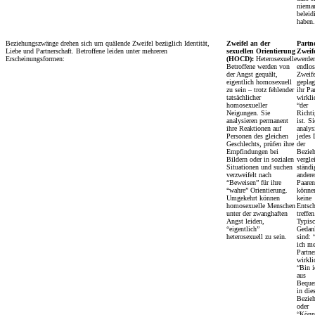
niema
beleid
haben.
Beziehungszwänge drehen sich um quälende Zweifel bezüglich Identität,
Zweifel an der
Partn
Liebe und Partnerschaft. Betroffene leiden unter mehreren
sexuellen Orientierung
Zweife
Erscheinungsformen:
(HOCD):
Heterosexuelle
werde
Betroffene werden von
endlo
der Angst gequält,
Zweif
eigentlich homosexuell
geplag
zu sein – trotz fehlender
ihr Pa
tatsächlicher
wirkli
homosexueller
“der
Neigungen. Sie
Richti
analysieren permanent
ist. Si
ihre Reaktionen auf
analys
Personen des gleichen
jedes 
Geschlechts, prüfen ihre
der
Empfindungen bei
Bezie
Bildern oder in sozialen
vergle
Situationen und suchen
ständi
verzweifelt nach
andere
“Beweisen” für ihre
Paare
“wahre” Orientierung.
könne
Umgekehrt können
keine
homosexuelle Menschen
Entsc
unter der zwanghaften
treffen
Angst leiden,
Typis
“eigentlich”
Gedan
heterosexuell zu sein.
sind: 
ich m
Partne
wirkli
“Bin i
aus
Beque
in die
Bezie
oder
“Könn