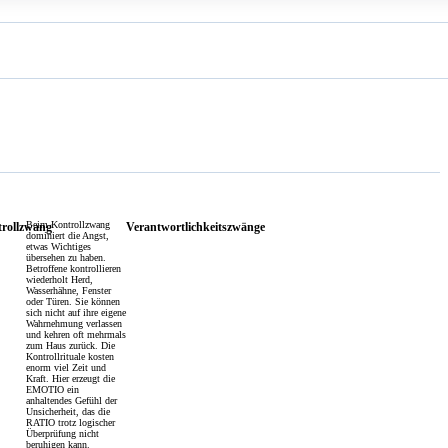
Beim Kontrollzwang
rollzwang
Verantwortlichkeitszwänge
dominiert die Angst,
etwas Wichtiges
übersehen zu haben.
Betroffene kontrollieren
wiederholt Herd,
Wasserhähne, Fenster
oder Türen. Sie können
sich nicht auf ihre eigene
Wahrnehmung verlassen
und kehren oft mehrmals
zum Haus zurück. Die
Kontrollrituale kosten
enorm viel Zeit und
Kraft. Hier erzeugt die
EMOTIO ein
anhaltendes Gefühl der
Unsicherheit, das die
RATIO trotz logischer
Überprüfung nicht
beruhigen kann.