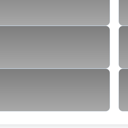
Verhaltensexperimente: Der Kern der
Verhaltenstherapie
ibt: Psychische Grundbedürfnisse