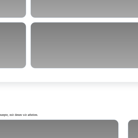
ände
Persönlichkeitsprobleme
zepte, mit denen wir arbeiten.
on Kopf (RATIO) und Herz (EMOTIO)