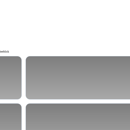
berblick
Depression
onen
Partnerschaftskonflikte &
Beziehungsprobleme