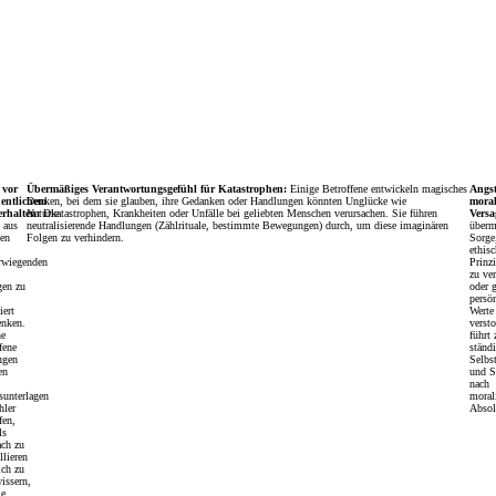
 vor
Übermäßiges Verantwortungsgefühl für Katastrophen:
Einige Betroffene entwickeln magisches
Angst
hentlichem
Denken, bei dem sie glauben, ihre Gedanken oder Handlungen könnten Unglücke wie
mora
erhalten:
Naturkatastrophen, Krankheiten oder Unfälle bei geliebten Menschen verursachen. Sie führen
Die
Versa
 aus
neutralisierende Handlungen (Zählrituale, bestimmte Bewegungen) durch, um diese imaginären
überm
hen
Folgen zu verhindern.
Sorge
ethisc
rwiegenden
Prinz
zu ver
gen zu
oder 
persö
ert
Werte
enken.
verst
e
führt 
fene
ständi
ngen
Selbs
en
und S
nach
sunterlagen
moral
hler
Absol
fen,
ls
ach zu
llieren
ich zu
issern,
ie