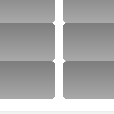
entstehen
Exposition und 
 unserer Psyche
Was uns antre