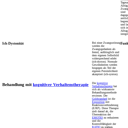
Tagesa
Alltäg
Zwang
sind
dageg
zeitlic
begren
und la
sich i
Alltag
integr
Bei einer Zwangsstörung
Ich-Dystonität
Funk
werden die
Zwangsgedanken als
fremd, aufdringlich und
dem eigenen Selbstbild
widersprechend erlebt
(ich-dyston). Normale
Gewohnheiten werden
hingegen als Teil der
eigenen Persönlichkeit
akzeptiert (ich-synton).
Die
kognitive
Behandlung mit
kognitiver Verhaltenstherapie
Verhaltenstherapie
hat
sich als wirksamste
Behandlungsmethode
erwiesen. Der
Goldstandard
ist die
Exposition
mit
Reaktionsverhinderung
(E/RP). Diese Therapie
zielt darauf ab, die
Überreaktion der
EMOTIO
zu reduzieren
und die
Kontrollfähigkeit der
RATIO
zu stärken,