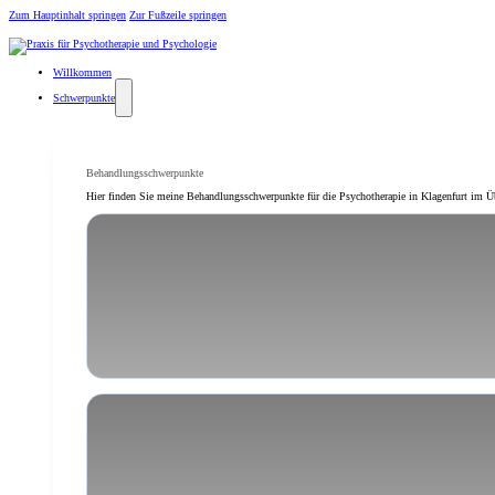
Zum Hauptinhalt springen
Zur Fußzeile springen
Willkommen
Schwerpunkte
Behandlungsschwerpunkte
Hier finden Sie meine Behandlungsschwerpunkte für die Psychotherapie in Klagenfurt im Ü
Angst, Panik & Phobien
Krisen & schwierige Lebenssituati