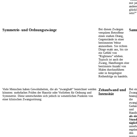
mit j
ander
glückl
sein?”
Bei diesen Zwängen
Symmetrie- und Ordnungszwänge
Sam
verspüren Betroffene
einen starken Drang,
Gegenstände in einer
bestimmten Weise
anzuordnen. Sie richten
Dinge exakt aus, bis sie
ein Gefühl von
“Rightness” erleben.
Typisch ist auch der
Zwang, Handlungen eine
bestimmte Anzahl von
Malen durchzuführen
oder in festgelegter
Reihenfolge zu handeln.
Viele Menschen haben Gewohnheiten, die als “zwanghaft” bezeichnet werden
Bei ei
Zeitaufwand und
könnten: mehrfaches Prüfen der Haustür oder Vorlieben für Ordnung und
Zwang
Intensität
Symmetrie. Diese unterscheiden sich jedoch in wesentlichen Punkten von
beans
einer klinischen Zwangsstörung:
die
zwang
Gedan
und
Handl
als ei
Stund
täglic
unterb
regel
den
norma