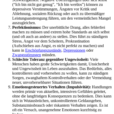
(“Ich bin nicht gut genug”, “Ich bin wertlos”) können zu
depressiven Verstimmungen, Ängsten vor Kritik und
Ablehnung, sozialem Rückzug oder auch zu übermäßiger
Leistungsanstrengung führen, um den vermeintlichen Mangel
auszugleichen.
Perfektionismus:
Der unerbittliche Drang, alles fehlerfrei
machen zu müssen und extrem hohe Standards an sich selbst
(und oft auch an andere) zu stellen. Dies führt zu ständigem
Stress, Angst vor dem Scheitern, Prokrastination
(Aufschieben aus Angst, es nicht perfekt zu machen) und
kann in
Erschöpfungszustände
,
Depressionen
oder
Zwangsstörungen
münden.
Schlechte Toleranz gegenüber Ungewissheit:
Viele
Menschen haben große Schwierigkeiten damit, Unsicherheit
und Ungewissheit im Leben auszuhalten. Das Bedürfnis, alles
kontrollieren und vorhersehen zu wollen, kann zu ständigen
Sorgen, zwanghaftem Kontrollverhalten oder der Vermeidung
neuer, unvorhersehbarer Situationen führen.
Emotionsgesteuertes Verhalten (Impulsivität):
Handlungen
werden primär von aktuellen, intensiven Gefühlen geleitet,
ohne die langfristigen Konsequenzen zu bedenken. Dies kann
sich in Wutausbrüchen, unkontrolliertem Geldausgeben,
Substanzmissbrauch oder riskantem Verhalten zeigen. Es ist
oft ein Versuch, unangenehme Emotionen kurzfristig zu