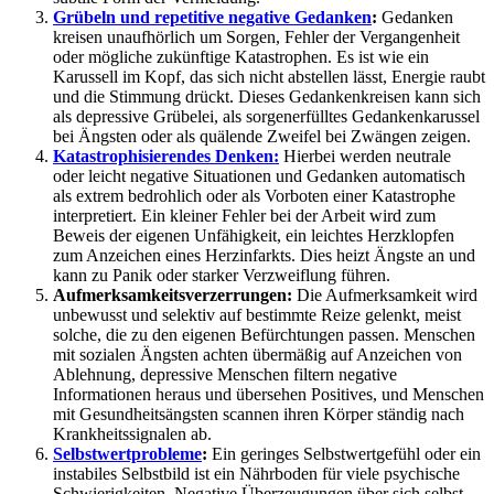
Grübeln und repetitive negative Gedanken
:
Gedanken
kreisen unaufhörlich um Sorgen, Fehler der Vergangenheit
oder mögliche zukünftige Katastrophen. Es ist wie ein
Karussell im Kopf, das sich nicht abstellen lässt, Energie raubt
und die Stimmung drückt. Dieses Gedankenkreisen kann sich
als depressive Grübelei, als sorgenerfülltes Gedankenkarussel
bei Ängsten oder als quälende Zweifel bei Zwängen zeigen.
Katastrophisierendes Denken:
Hierbei werden neutrale
oder leicht negative Situationen und Gedanken automatisch
als extrem bedrohlich oder als Vorboten einer Katastrophe
interpretiert. Ein kleiner Fehler bei der Arbeit wird zum
Beweis der eigenen Unfähigkeit, ein leichtes Herzklopfen
zum Anzeichen eines Herzinfarkts. Dies heizt Ängste an und
kann zu Panik oder starker Verzweiflung führen.
Aufmerksamkeitsverzerrungen:
Die Aufmerksamkeit wird
unbewusst und selektiv auf bestimmte Reize gelenkt, meist
solche, die zu den eigenen Befürchtungen passen. Menschen
mit sozialen Ängsten achten übermäßig auf Anzeichen von
Ablehnung, depressive Menschen filtern negative
Informationen heraus und übersehen Positives, und Menschen
mit Gesundheitsängsten scannen ihren Körper ständig nach
Krankheitssignalen ab.
Selbstwertprobleme
:
Ein geringes Selbstwertgefühl oder ein
instabiles Selbstbild ist ein Nährboden für viele psychische
Schwierigkeiten. Negative Überzeugungen über sich selbst