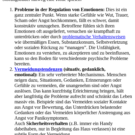
Probleme in der Regulation von Emotionen:
Dies ist ein
ganz zentraler Punkt. Wenn starke Gefühle wie Wut, Trauer,
Scham oder Angst hochkommen, fällt es schwer, damit
konstruktiv umzugehen. Betroffene fühlen sich ihren
Emotionen oft ausgeliefert, versuchen sie krampfhaft zu
unterdrücken oder durch
problematische Verhaltensweisen
wie übermäßiges Essen, Substanzkonsum, Selbstverletzung
oder sozialen Rückzug zu “managen”. Die Unfähigkeit,
Emotionen zu verstehen, zu akzeptieren und zu beeinflussen,
kann so den Boden für verschiedenste psychische Probleme
bereiten.
Vermeidungstendenzen
(situativ, gedanklich,
emotional):
Ein sehr verbreiteter Mechanismus. Menschen
neigen dazu, Situationen, Gedanken, Erinnerungen oder
Gefühle zu vermeiden, die unangenehm sind oder Angst
auslösen. Das kann kurzfristig Erleichterung bringen, hält
aber langfristig die Probleme aufrecht und schränkt das Leben
massiv ein. Beispiele sind das Vermeiden sozialer Kontakte
aus Angst vor Bewertung, das Unterdrücken belastender
Gedanken oder das Vermeiden körperlicher Anstrengung aus
Angst vor Paniksymptomen.
Auch
Sicherheitsverhalten
(z.B. immer ein Handy
dabeihaben, nur in Begleitung das Haus verlassen) ist eine
subtile Form der Vermeidung.