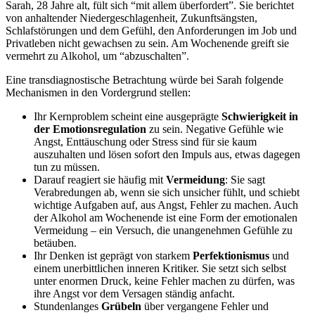
Sarah, 28 Jahre alt, fült sich “mit allem überfordert”. Sie berichtet
von anhaltender Niedergeschlagenheit, Zukunftsängsten,
Schlafstörungen und dem Gefühl, den Anforderungen im Job und
Privatleben nicht gewachsen zu sein. Am Wochenende greift sie
vermehrt zu Alkohol, um “abzuschalten”.
Eine transdiagnostische Betrachtung würde bei Sarah folgende
Mechanismen in den Vordergrund stellen:
Ihr Kernproblem scheint eine ausgeprägte
Schwierigkeit in
der Emotionsregulation
zu sein. Negative Gefühle wie
Angst, Enttäuschung oder Stress sind für sie kaum
auszuhalten und lösen sofort den Impuls aus, etwas dagegen
tun zu müssen.
Darauf reagiert sie häufig mit
Vermeidung
: Sie sagt
Verabredungen ab, wenn sie sich unsicher fühlt, und schiebt
wichtige Aufgaben auf, aus Angst, Fehler zu machen. Auch
der Alkohol am Wochenende ist eine Form der emotionalen
Vermeidung – ein Versuch, die unangenehmen Gefühle zu
betäuben.
Ihr Denken ist geprägt von starkem
Perfektionismus
und
einem unerbittlichen inneren Kritiker. Sie setzt sich selbst
unter enormen Druck, keine Fehler machen zu dürfen, was
ihre Angst vor dem Versagen ständig anfacht.
Stundenlanges
Grübeln
über vergangene Fehler und