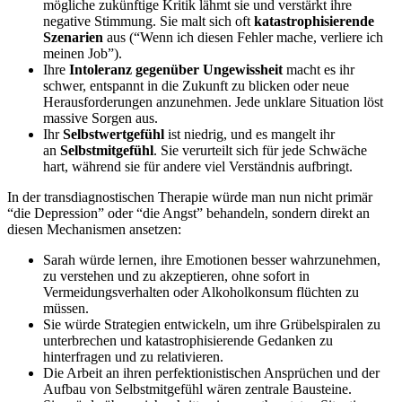
mögliche zukünftige Kritik lähmt sie und verstärkt ihre
negative Stimmung. Sie malt sich oft
katastrophisierende
Szenarien
aus (“Wenn ich diesen Fehler mache, verliere ich
meinen Job”).
Ihre
Intoleranz gegenüber Ungewissheit
macht es ihr
schwer, entspannt in die Zukunft zu blicken oder neue
Herausforderungen anzunehmen. Jede unklare Situation löst
massive Sorgen aus.
Ihr
Selbstwertgefühl
ist niedrig, und es mangelt ihr
an
Selbstmitgefühl
. Sie verurteilt sich für jede Schwäche
hart, während sie für andere viel Verständnis aufbringt.
In der transdiagnostischen Therapie würde man nun nicht primär
“die Depression” oder “die Angst” behandeln, sondern direkt an
diesen Mechanismen ansetzen:
Sarah würde lernen, ihre Emotionen besser wahrzunehmen,
zu verstehen und zu akzeptieren, ohne sofort in
Vermeidungsverhalten oder Alkoholkonsum flüchten zu
müssen.
Sie würde Strategien entwickeln, um ihre Grübelspiralen zu
unterbrechen und katastrophisierende Gedanken zu
hinterfragen und zu relativieren.
Die Arbeit an ihren perfektionistischen Ansprüchen und der
Aufbau von Selbstmitgefühl wären zentrale Bausteine.