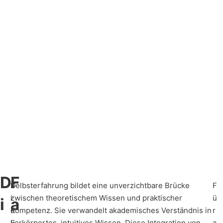
D
F
D
Selbsterfahrung bildet eine unverzichtbare Brücke
F
i
zwischen theoretischem Wissen und praktischer
ü
i
a
e
Kompetenz. Sie verwandelt akademisches Verständnis in
r
E
verkörpertes, intuitives Wissen. Diese Integration von
a