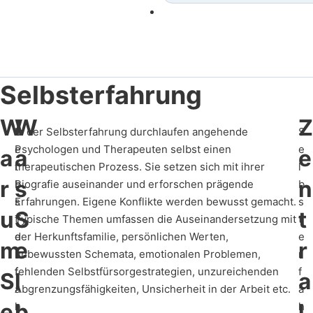
Selbsterfahrung
W
W
Z
S
In der Selbsterfahrung durchlaufen angehende
S
e
Psychologen und Therapeuten selbst einen
e
a
a
e
l
therapeutischen Prozess. Sie setzen sich mit ihrer
l
r
s
n
b
Biografie auseinander und erforschen prägende
b
s
Erfahrungen. Eigene Konflikte werden bewusst gemacht.
s
u
S
t
t
Typische Themen umfassen die Auseinandersetzung mit
t
e
der Herkunftsfamilie, persönlichen Werten,
e
m
e
r
r
unbewussten Schemata, emotionalen Problemen,
r
f
fehlenden Selbstfürsorgestrategien, unzureichenden
f
S
l
a
a
Abgrenzungsfähigkeiten, Unsicherheit in der Arbeit etc.
a
e
b
l
h
h