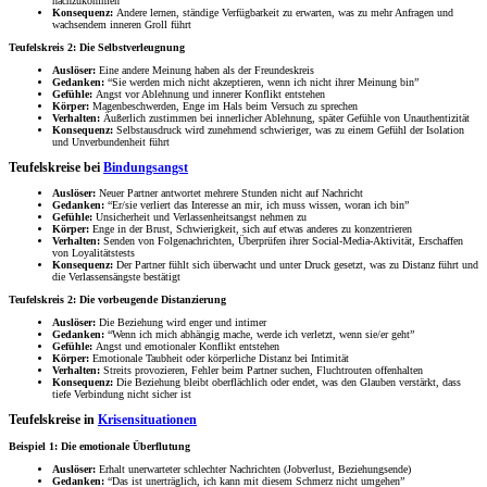
nachzukommen
Konsequenz:
Andere lernen, ständige Verfügbarkeit zu erwarten, was zu mehr Anfragen und
wachsendem inneren Groll führt
Teufelskreis 2: Die Selbstverleugnung
Auslöser:
Eine andere Meinung haben als der Freundeskreis
Gedanken:
“Sie werden mich nicht akzeptieren, wenn ich nicht ihrer Meinung bin”
Gefühle:
Angst vor Ablehnung und innerer Konflikt entstehen
Körper:
Magenbeschwerden, Enge im Hals beim Versuch zu sprechen
Verhalten:
Äußerlich zustimmen bei innerlicher Ablehnung, später Gefühle von Unauthentizität
Konsequenz:
Selbstausdruck wird zunehmend schwieriger, was zu einem Gefühl der Isolation
und Unverbundenheit führt
Teufelskreise bei
Bindungsangst
Auslöser:
Neuer Partner antwortet mehrere Stunden nicht auf Nachricht
Gedanken:
“Er/sie verliert das Interesse an mir, ich muss wissen, woran ich bin”
Gefühle:
Unsicherheit und Verlassenheitsangst nehmen zu
Körper:
Enge in der Brust, Schwierigkeit, sich auf etwas anderes zu konzentrieren
Verhalten:
Senden von Folgenachrichten, Überprüfen ihrer Social-Media-Aktivität, Erschaffen
von Loyalitätstests
Konsequenz:
Der Partner fühlt sich überwacht und unter Druck gesetzt, was zu Distanz führt und
die Verlassensängste bestätigt
Teufelskreis 2: Die vorbeugende Distanzierung
Auslöser:
Die Beziehung wird enger und intimer
Gedanken:
“Wenn ich mich abhängig mache, werde ich verletzt, wenn sie/er geht”
Gefühle:
Angst und emotionaler Konflikt entstehen
Körper:
Emotionale Taubheit oder körperliche Distanz bei Intimität
Verhalten:
Streits provozieren, Fehler beim Partner suchen, Fluchtrouten offenhalten
Konsequenz:
Die Beziehung bleibt oberflächlich oder endet, was den Glauben verstärkt, dass
tiefe Verbindung nicht sicher ist
Teufelskreise in
Krisensituationen
Beispiel 1: Die emotionale Überflutung
Auslöser:
Erhalt unerwarteter schlechter Nachrichten (Jobverlust, Beziehungsende)
Gedanken:
“Das ist unerträglich, ich kann mit diesem Schmerz nicht umgehen”