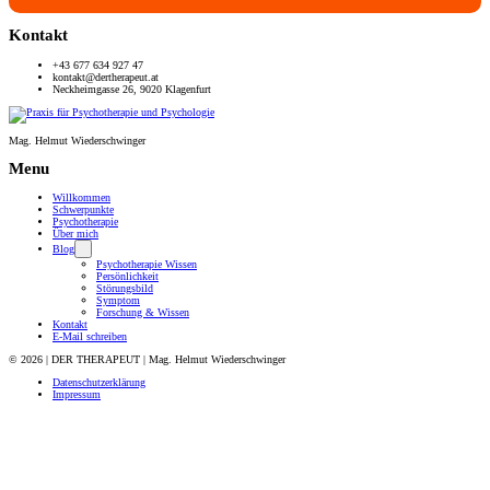
Kontakt
+43 677 634 927 47
kontakt@dertherapeut.at
Neckheimgasse 26, 9020 Klagenfurt
Mag. Helmut Wiederschwinger
Menu
Willkommen
Schwerpunkte
Psychotherapie
Über mich
Blog
Psychotherapie Wissen
Persönlichkeit
Störungsbild
Symptom
Forschung & Wissen
Kontakt
E-Mail schreiben
© 2026 | DER THERAPEUT | Mag. Helmut Wiederschwinger
Datenschutzerklärung
Impressum