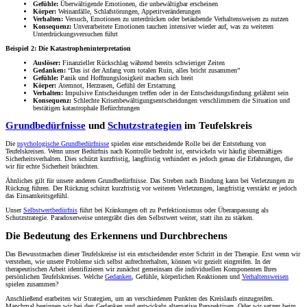
Gefühle:
Überwältigende Emotionen, die unbewältigbar erscheinen
Körper:
Weinanfälle, Schlafstörungen, Appetitveränderungen
Verhalten:
Versuch, Emotionen zu unterdrücken oder betäubende Verhaltensweisen zu nutzen
Konsequenz:
Unverarbeitete Emotionen tauchen intensiver wieder auf, was zu weiteren
Unterdrückungsversuchen führt
Beispiel 2: Die Katastropheninterpretation
Auslöser:
Finanzieller Rückschlag während bereits schwieriger Zeiten
Gedanken:
“Das ist der Anfang vom totalen Ruin, alles bricht zusammen”
Gefühle:
Panik und Hoffnungslosigkeit machen sich breit
Körper:
Atemnot, Herzrasen, Gefühl der Erstarrung
Verhalten:
Impulsive Entscheidungen treffen oder in der Entscheidungsfindung gelähmt sein
Konsequenz:
Schlechte Krisenbewältigungsentscheidungen verschlimmern die Situation und
bestätigen katastrophale Befürchtungen
Grundbedürfnisse
und
Schutzstrategien
im Teufelskreis
Die
psychologische Grundbedürfnisse
spielen eine entscheidende Rolle bei der Entstehung von
Teufelskreisen. Wenn unser Bedürfnis nach Kontrolle bedroht ist, entwickeln wir häufig übermäßiges
Sicherheitsverhalten. Dies schützt kurzfristig, langfristig verhindert es jedoch genau die Erfahrungen, die
wir für echte Sicherheit bräuchten.
Ähnliches gilt für unsere anderen Grundbedürfnisse. Das Streben nach Bindung kann bei Verletzungen zu
Rückzug führen. Der Rückzug schützt kurzfristig vor weiteren Verletzungen, langfristig verstärkt er jedoch
das Einsamkeitsgefühl.
Unser
Selbstwertbedürfnis
führt bei Kränkungen oft zu Perfektionismus oder Überanpassung als
Schutzstrategie. Paradoxerweise untergräbt dies den Selbstwert weiter, statt ihn zu stärken.
Die Bedeutung des Erkennens und Durchbrechens
Das Bewusstmachen dieser Teufelskreise ist ein entscheidender erster Schritt in der Therapie. Erst wenn wir
verstehen, wie unsere Probleme sich selbst aufrechterhalten, können wir gezielt eingreifen. In der
therapeutischen Arbeit identifizieren wir zunächst gemeinsam die individuellen Komponenten Ihres
persönlichen Teufelskreises. Welche
Gedanken
, Gefühle, körperlichen Reaktionen und
Verhaltensweisen
spielen zusammen?
Anschließend erarbeiten wir Strategien, um an verschiedenen Punkten des Kreislaufs einzugreifen.
Manchmal beginnen wir bei den Gedanken und entwickeln alternative Perspektiven. Oder wir setzen beim