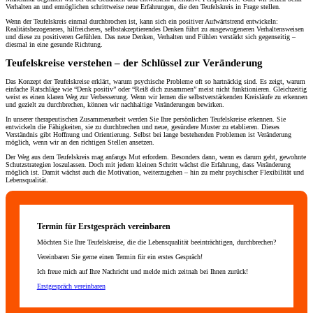
Verhalten an und ermöglichen schrittweise neue Erfahrungen, die den Teufelskreis in Frage stellen.
Wenn der Teufelskreis einmal durchbrochen ist, kann sich ein positiver Aufwärtstrend entwickeln:
Realitätsbezogeneres, hilfreicheres, selbstakzeptierendes Denken führt zu ausgewogeneren Verhaltensweisen
und diese zu positiveren Gefühlen. Das neue Denken, Verhalten und Fühlen verstärkt sich gegenseitig –
diesmal in eine gesunde Richtung.
Teufelskreise verstehen – der Schlüssel zur Veränderung
Das Konzept der Teufelskreise erklärt, warum psychische Probleme oft so hartnäckig sind. Es zeigt, warum
einfache Ratschläge wie “Denk positiv” oder “Reiß dich zusammen” meist nicht funktionieren. Gleichzeitig
weist es einen klaren Weg zur Verbesserung. Wenn wir lernen die selbstverstärkenden Kreisläufe zu erkennen
und gezielt zu durchbrechen, können wir nachhaltige Veränderungen bewirken.
In unserer therapeutischen Zusammenarbeit werden Sie Ihre persönlichen Teufelskreise erkennen. Sie
entwickeln die Fähigkeiten, sie zu durchbrechen und neue, gesündere Muster zu etablieren. Dieses
Verständnis gibt Hoffnung und Orientierung. Selbst bei lange bestehenden Problemen ist Veränderung
möglich, wenn wir an den richtigen Stellen ansetzen.
Der Weg aus dem Teufelskreis mag anfangs Mut erfordern. Besonders dann, wenn es darum geht, gewohnte
Schutzstrategien loszulassen. Doch mit jedem kleinen Schritt wächst die Erfahrung, dass Veränderung
möglich ist. Damit wächst auch die Motivation, weiterzugehen – hin zu mehr psychischer Flexibilität und
Lebensqualität.
Termin für Erstgespräch vereinbaren
Möchten Sie Ihre Teufelskreise, die die Lebensqualität beeinträchtigen, durchbrechen?
Vereinbaren Sie gerne einen Termin für ein erstes Gespräch!
Ich freue mich auf Ihre Nachricht und melde mich zeitnah bei Ihnen zurück!
Erstgespräch vereinbaren