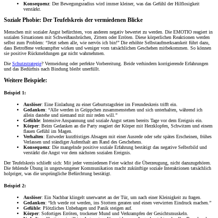
Konsequenz
: Der Bewegungsradius wird immer kleiner, was das Gefühl der Hilflosigkeit
verstärkt.
Soziale Phobie: Der Teufelskreis der vermiedenen Blicke
Menschen mit sozialer Angst befürchten, von anderen negativ bewertet zu werden. Die EMOTIO reagiert in
sozialen Situationen mit Schweißausbrüchen, Zittern oder Erröten. Diese körperlichen Reaktionen werden
selbst zum Problem: “Jetzt sehen alle, wie nervös ich bin!” Die erhöhte Selbstaufmerksamkeit führt dazu,
dass Betroffene verkrampfter wirken und weniger vom tatsächlichen Geschehen mitbekommen. So können
sie positive Rückmeldungen gar nicht wahrnehmen.
Die
Schutzstrategie
? Vermeidung oder perfekte Vorbereitung. Beide verhindern korrigierende Erfahrungen
und das Bedürfnis nach Bindung bleibt unerfüllt.
Weitere Beispiele:
Beispiel 1:
Auslöser
: Eine Einladung zu einer Geburtstagsfeier im Freundeskreis trifft ein.
Gedanken
: “Alle werden in Grüppchen zusammenstehen und sich unterhalten, während ich
allein dastehe und niemand mit mir reden will.”
Gefühle
: Intensive Anspannung und soziale Angst setzen bereits Tage vor dem Ereignis ein.
Körper
: Beim Gedanken an die Party reagiert der Körper mit Herzklopfen, Schwitzen und einem
flauen Gefühl im Magen.
Verhalten
: Entweder kurzfristiges Absagen mit einer Ausrede oder sehr spätes Erscheinen, frühes
Verlassen und ständiger Aufenthalt am Rand des Geschehens.
Konsequenz
: Die mangelnde positive soziale Erfahrung bestätigt das negative Selbstbild und
verstärkt die Angst vor dem nächsten sozialen Ereignis.
Der Teufelskreis schließt sich: Mit jeder vermiedenen Feier wächst die Überzeugung, nicht dazuzugehören.
Die fehlende Übung in ungezwungener Kommunikation macht zukünftige soziale Interaktionen tatsächlich
holpriger, was die ursprüngliche Befürchtung bestätigt.
Beispiel 2:
Auslöser
: Ein Nachbar klingelt unerwartet an der Tür, um nach einer Kleinigkeit zu fragen.
Gedanken
: “Ich werde rot werden, ins Stottern geraten und einen verwirrten Eindruck machen.”
Gefühle
: Plötzliches Unbehagen und Panik steigen auf.
Körper
: Sofortiges Erröten, trockener Mund und Verkrampfen der Gesichtsmuskeln.