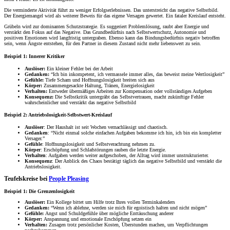
Die verminderte Aktivität führt zu weniger Erfolgserlebnissen. Das unterstreicht das negative Selbstbild.
Der Energiemangel wird als weiterer Beweis für das eigene Versagen gewertet. Ein fataler Kreislauf entsteht.
Grübeln wird zur dominanten Schutzstrategie. Es suggeriert Problemlösung, raubt aber Energie und
verstärkt den Fokus auf das Negative. Das Grundbedürfnis nach Selbstwertschutz, Autonomie und
positiven Emotionen wird langfristig untergraben. Ebenso kann das Bindungsbedürfnis negativ betroffen
sein, wenn Ängste entstehen, für den Partner in diesem Zustand nicht mehr liebenswert zu sein.
Beispiel 1: Innerer Kritiker
Auslöser:
Ein kleiner Fehler bei der Arbeit
Gedanken:
“Ich bin inkompetent, ich vermassele immer alles, das beweist meine Wertlosigkeit”
Gefühle:
Tiefe Scham und Hoffnungslosigkeit breiten sich aus
Körper:
Zusammengesackte Haltung, Tränen, Energielosigkeit
Verhalten:
Entweder übermäßiges Arbeiten zur Kompensation oder vollständiges Aufgeben
Konsequenz:
Die Selbstkritik untergräbt das Selbstvertrauen, macht zukünftige Fehler
wahrscheinlicher und verstärkt das negative Selbstbild
Beispiel 2: Antriebslosigkeit-Selbstwert-Kreislauf
Auslöser
: Der Haushalt ist seit Wochen vernachlässigt und chaotisch.
Gedanken
: “Nicht einmal solche einfachen Aufgaben bekomme ich hin, ich bin ein kompletter
Versager.”
Gefühle
: Hoffnungslosigkeit und Selbstverachtung nehmen zu.
Körper
: Erschöpfung und Schlafstörungen rauben die letzte Energie.
Verhalten
: Aufgaben werden weiter aufgeschoben, der Alltag wird immer unstrukturierter.
Konsequenz
: Der Anblick des Chaos bestätigt täglich das negative Selbstbild und verstärkt die
Antriebslosigkeit.
Teufelskreise bei
People Pleasing
Beispiel 1: Die Grenzenlosigkeit
Auslöser:
Ein Kollege bittet um Hilfe trotz Ihres vollen Terminkalenders
Gedanken:
“Wenn ich ablehne, werden sie mich für egoistisch halten und nicht mögen”
Gefühle:
Angst und Schuldgefühle über mögliche Enttäuschung anderer
Körper:
Anspannung und emotionale Erschöpfung setzen ein
Verhalten:
Zusagen trotz persönlicher Kosten, Überstunden machen, um Verpflichtungen