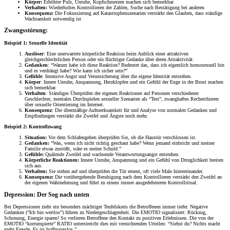
Körper:
Erhöhter Puls, Unruhe, Kopfschmerzen machen sich bemerkbar
Verhalten:
Wiederholtes Kontrollieren der Zahlen, Suche nach Bestätigung bei anderen
Konsequenz:
Die Fokussierung auf Katastrophenszenarien verstärkt den Glauben, dass ständige
Wachsamkeit notwendig ist
Zwangsstörung:
Beispiel 1: Sexuelle Identität
Auslöser
: Eine unerwartete körperliche Reaktion beim Anblick einer attraktiven
gleichgeschlechtlichen Person oder ein flüchtiger Gedanke über deren Attraktivität.
Gedanken
: “Warum habe ich diese Reaktion? Bedeutet das, dass ich eigentlich homosexuell bin
und es verdrängt habe? Wie kann ich sicher sein?”
Gefühle
: Intensive Angst und Verunsicherung über die eigene Identität entstehen.
Körper
: Innere Unruhe, Anspannung, Herzklopfen und ein Gefühl der Enge in der Brust machen
sich bemerkbar.
Verhalten
: Ständiges Überprüfen der eigenen Reaktionen auf Personen verschiedener
Geschlechter, mentales Durchspielen sexueller Szenarien als “Test”, zwanghaftes Recherchieren
über sexuelle Orientierung im Internet.
Konsequenz
: Die übermäßige Aufmerksamkeit für und Analyse von normalen Gedanken und
Empfindungen verstärkt die Zweifel und Ängste noch mehr.
Beispiel 2: Kontrollzwang
Situation:
Vor dem Schlafengehen überprüfen Sie, ob die Haustür verschlossen ist.
Gedanken:
“Was, wenn ich nicht richtig geschaut habe? Wenn jemand einbricht und meiner
Familie etwas zustößt, wäre es meine Schuld.”
Gefühle:
Quälende Zweifel und wachsende Verantwortungsangst entstehen.
Körperliche Reaktionen:
Innere Unruhe, Anspannung und ein Gefühl von Dringlichkeit breiten
sich aus.
Verhalten:
Sie stehen auf und überprüfen die Tür erneut, oft viele Male hintereinander.
Konsequenz:
Die vorübergehende Beruhigung nach dem Kontrollieren verstärkt den Zweifel an
der eigenen Wahrnehmung und führt zu einem immer ausgedehnteren Kontrollritual.
Depression: Der Sog nach unten
Bei Depressionen zieht ein besonders mächtiger Teufelskreis die Betroffenen immer tiefer. Negative
Gedanken (“Ich bin wertlos”) führen zu Niedergeschlagenheit. Die EMOTIO signalisiert: Rückzug,
Schonung, Energie sparen! So verlieren Betroffene den Kontakt zu positiven Erlebnissen. Die von der
EMOTIO “korrumpierte” RATIO unterstreicht dies mit vernichtenden Urteilen: “Siehst du? Nichts macht
mehr Freude. Es ist hoffnungslos.”