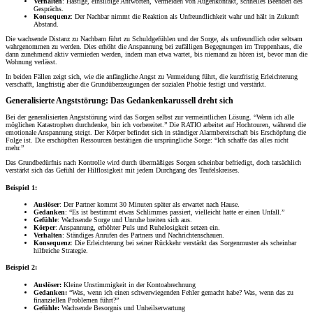
Verhalten
: Hastige, einsilbige Antworten, Vermeiden von Augenkontakt, schnelles Beenden des
Gesprächs.
Konsequenz
: Der Nachbar nimmt die Reaktion als Unfreundlichkeit wahr und hält in Zukunft
Abstand.
Die wachsende Distanz zu Nachbarn führt zu Schuldgefühlen und der Sorge, als unfreundlich oder seltsam
wahrgenommen zu werden. Dies erhöht die Anspannung bei zufälligen Begegnungen im Treppenhaus, die
dann zunehmend aktiv vermieden werden, indem man etwa wartet, bis niemand zu hören ist, bevor man die
Wohnung verlässt.
In beiden Fällen zeigt sich, wie die anfängliche Angst zu Vermeidung führt, die kurzfristig Erleichterung
verschafft, langfristig aber die Grundüberzeugungen der sozialen Phobie festigt und verstärkt.
Generalisierte Angststörung: Das Gedankenkarussell dreht sich
Bei der generalisierten Angststörung wird das Sorgen selbst zur vermeintlichen Lösung. “Wenn ich alle
möglichen Katastrophen durchdenke, bin ich vorbereitet.” Die RATIO arbeitet auf Hochtouren, während die
emotionale Anspannung steigt. Der Körper befindet sich in ständiger Alarmbereitschaft bis Erschöpfung die
Folge ist. Die erschöpften Ressourcen bestätigen die ursprüngliche Sorge: “Ich schaffe das alles nicht
mehr.”
Das Grundbedürfnis nach Kontrolle wird durch übermäßiges Sorgen scheinbar befriedigt, doch tatsächlich
verstärkt sich das Gefühl der Hilflosigkeit mit jedem Durchgang des Teufelskreises.
Beispiel 1:
Auslöser
: Der Partner kommt 30 Minuten später als erwartet nach Hause.
Gedanken
: “Es ist bestimmt etwas Schlimmes passiert, vielleicht hatte er einen Unfall.”
Gefühle
: Wachsende Sorge und Unruhe breiten sich aus.
Körper
: Anspannung, erhöhter Puls und Ruhelosigkeit setzen ein.
Verhalten
: Ständiges Anrufen des Partners und Nachrichtenschauen.
Konsequenz
: Die Erleichterung bei seiner Rückkehr verstärkt das Sorgenmuster als scheinbar
hilfreiche Strategie.
Beispiel 2:
Auslöser:
Kleine Unstimmigkeit in der Kontoabrechnung
Gedanken:
“Was, wenn ich einen schwerwiegenden Fehler gemacht habe? Was, wenn das zu
finanziellen Problemen führt?”
Gefühle:
Wachsende Besorgnis und Unheilserwartung