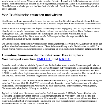
verschlimmern sich sogar. Nehmen wir ein einfaches Beispiel: Jemand mit Schlafproblemen macht sich
Sorgen, nicht einschlafen zu können. Diese Sorge erzeugt Anspannung. Durch die Anspannung wird das
Einschlafen noch schwieriger und der Kreislauf schließt sich. Damit ist ein Muster entstanden, das sich
selbst verstärkt.
Wie Teufelskreise entstehen und wirken
Den Beginn stellt ein auslösendes Ereignis dar, das uns aus dem Gleichgewicht bringt. Darauf folgt ein
intensives Zusammenspiel zwischen Gedanken, Gefühlen, körperlichen Reaktionen und Verhaltensweisen.
Betrachten wir das Beispiel soziale Ängste: Eine unangenehme Begegnung führt zu negativen Gedanken
über die eigene soziale Kompetenz oder darüber seltsam und unsicher zu wirken. Diese Gedanken lösen
Angstgefühle aus. Der Körper reagiert mit Herzklopfen und Schwitzen, was schließlich zu
Vermeidungsverhalten führt. Ohne neue soziale Erfahrungen bleiben die negativen Gedanken
unwidersprochen und der Kreis schließt sich.
Die verschiedenen Komponenten verstärken sich dabei gegenseitig. Sie wirken wie Zahnräder in einem gut
geölten, aber dysfunktionalen Mechanismus. Diese Selbstverstärkung macht Teufelskreise so stabil. Sie
erklärt, warum viele Menschen trotz großer Bemühungen in problematischen Zuständen
gefangen bleiben.
Grundmechanismen der Teufelskreise: Das komplexe
Wechselspiel zwischen
EMOTIO
und
RATIO
Besonders nachvollziehbar wird die Dynamik der Teufelskreise, wenn man das Zusammenspiel zwischen
unseren mentalen Systemen betrachtet: Die EMOTIO reagiert auf vermeintliche Bedrohungen blitzschnell.
Angst, Wut oder Trauer entstehen automatisch und lösen unmittelbare körperliche Reaktionen aus. Die
RATIO versucht, diese Reaktionen einzuordnen bzw. wird auch komplett umgangen. Dies ist möglich, da
die EMOTIO für unserer Überleben sorgen muss und daher potentiell die stärkere Kraft ist.
Dabei ist die RATIO auch oft von verzerrten Denkmustern beeinflusst, was häufig zu Fehleinschätzung der
aktuellen Situation führt. Die EMOTIO hat generell das Potential, unser Denken von einer hilfreichen,
realistischen, selbstakzeptierenden Perspektive zu einer destruktiven, unterordnenden, verteidigenden,
fliehenden oder kämpfenden Haltung zu verändern.
Typisch ist dabei, dass die starken emotionalen Reaktionen von der RATIO als Beweis für eine reale
Bedrohung interpretiert werden oder die Realitätswahrnehmung so “verbogen” wird, bis sie mit der
emotional gefühlten Realität übereinstimmt. Dies verstärkt wiederum die emotionale Reaktion. Damit
einher gehen schließlich dysfunktionale Handlungen, die einer ausgeglichenen Bedürfnisbefriedigung
zuwiderlaufen und für uns daher von Nachteil sind.