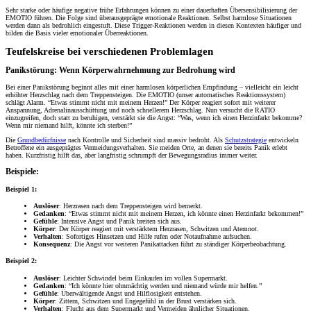
Sehr starke oder häufige negative frühe Erfahrungen können zu einer dauerhaften Übersensibilisierung der
EMOTIO führen. Die Folge sind überausgeprägte emotionale Reaktionen. Selbst harmlose Situationen
werden dann als bedrohlich eingestuft. Diese Trigger-Reaktionen werden in diesen Kontexten häufiger und
bilden die Basis vieler emotionaler Überreaktionen.
Teufelskreise bei verschiedenen Problemlagen
Panikstörung: Wenn Körperwahrnehmung zur Bedrohung wird
Bei einer Panikstörung beginnt alles mit einer harmlosen körperlichen Empfindung – vielleicht ein leicht
erhöhter Herzschlag nach dem Treppensteigen. Die EMOTIO (unser automatisches Reaktionssystem)
schlägt Alarm. “Etwas stimmt nicht mit meinem Herzen!” Der Körper reagiert sofort mit weiterer
Anspannung, Adrenalinausschüttung und noch schnellerem Herzschlag. Nun versucht die RATIO
einzugreifen, doch statt zu beruhigen, verstärkt sie die Angst: “Was, wenn ich einen Herzinfarkt bekomme?
Wenn mir niemand hilft, könnte ich sterben!”
Die
Grundbedürfnisse
nach Kontrolle und Sicherheit sind massiv bedroht. Als
Schutzstrategie
entwickeln
Betroffene ein ausgeprägtes Vermeidungsverhalten. Sie meiden Orte, an denen sie bereits Panik erlebt
haben. Kurzfristig hilft das, aber langfristig schrumpft der Bewegungsradius immer weiter.
Beispiele:
Beispiel 1:
Auslöser
: Herzrasen nach dem Treppensteigen wird bemerkt.
Gedanken
: “Etwas stimmt nicht mit meinem Herzen, ich könnte einen Herzinfarkt bekommen!”
Gefühle
: Intensive Angst und Panik breiten sich aus.
Körper
: Der Körper reagiert mit verstärktem Herzrasen, Schwitzen und Atemnot.
Verhalten
: Sofortiges Hinsetzen und Hilfe rufen oder Notaufnahme aufsuchen.
Konsequenz
: Die Angst vor weiteren Panikattacken führt zu ständiger Körperbeobachtung.
Beispiel 2:
Auslöser
: Leichter Schwindel beim Einkaufen im vollen Supermarkt.
Gedanken
: “Ich könnte hier ohnmächtig werden und niemand würde mir helfen.”
Gefühle
: Überwältigende Angst und Hilflosigkeit entstehen.
Körper
: Zittern, Schwitzen und Engegefühl in der Brust verstärken sich.
Verhalten
: Flucht aus dem Supermarkt und Vermeiden ähnlicher Situationen.