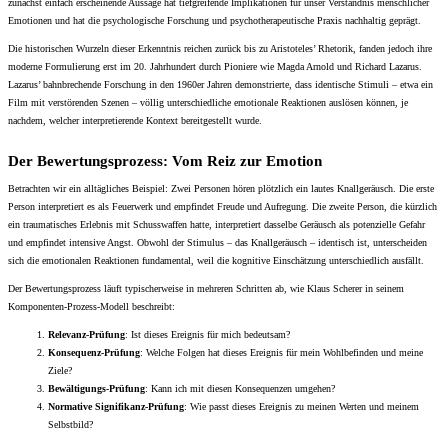
zunächst einfach erscheinende Aussage hat tiefgreifende Implikationen für unser Verständnis menschlicher
Emotionen und hat die psychologische Forschung und psychotherapeutische Praxis nachhaltig geprägt.
Die historischen Wurzeln dieser Erkenntnis reichen zurück bis zu Aristoteles’ Rhetorik, fanden jedoch ihre
moderne Formulierung erst im 20. Jahrhundert durch Pioniere wie Magda Arnold und Richard Lazarus.
Lazarus’ bahnbrechende Forschung in den 1960er Jahren demonstrierte, dass identische Stimuli – etwa ein
Film mit verstörenden Szenen – völlig unterschiedliche emotionale Reaktionen auslösen können, je
nachdem, welcher interpretierende Kontext bereitgestellt wurde.
Der Bewertungsprozess: Vom Reiz zur Emotion
Betrachten wir ein alltägliches Beispiel: Zwei Personen hören plötzlich ein lautes Knallgeräusch. Die erste
Person interpretiert es als Feuerwerk und empfindet Freude und Aufregung. Die zweite Person, die kürzlich
ein traumatisches Erlebnis mit Schusswaffen hatte, interpretiert dasselbe Geräusch als potenzielle Gefahr
und empfindet intensive Angst. Obwohl der Stimulus – das Knallgeräusch – identisch ist, unterscheiden
sich die emotionalen Reaktionen fundamental, weil die kognitive Einschätzung unterschiedlich ausfällt.
Der Bewertungsprozess läuft typischerweise in mehreren Schritten ab, wie Klaus Scherer in seinem
Komponenten-Prozess-Modell beschreibt:
Relevanz-Prüfung
: Ist dieses Ereignis für mich bedeutsam?
Konsequenz-Prüfung
: Welche Folgen hat dieses Ereignis für mein Wohlbefinden und meine
Ziele?
Bewältigungs-Prüfung
: Kann ich mit diesen Konsequenzen umgehen?
Normative Signifikanz-Prüfung
: Wie passt dieses Ereignis zu meinen Werten und meinem
Selbstbild?