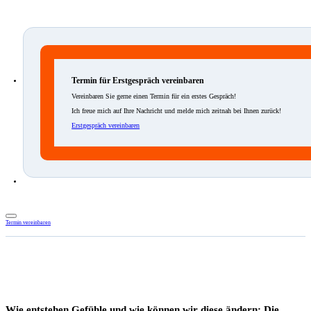
Termin für Erstgespräch vereinbaren
Vereinbaren Sie gerne einen Termin für ein erstes Gespräch!
Ich freue mich auf Ihre Nachricht und melde mich zeitnah bei Ihnen zurück!
Erstgespräch vereinbaren
Termin vereinbaren
Startseite
/
Forschung & Wissen
/
Wie entstehen Gefühle und wie können wir diese ändern: Die
Einschätzungstheorien
Wie entstehen Gefühle und wie können wir diese ändern: Die