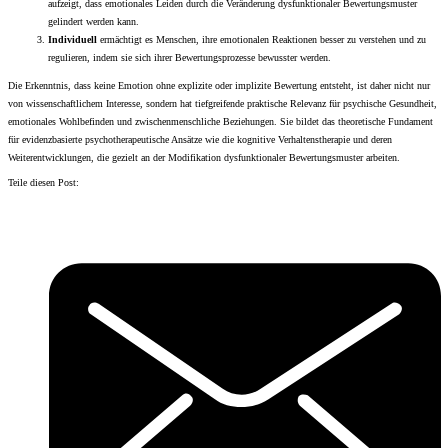
aufzeigt, dass emotionales Leiden durch die Veränderung dysfunktionaler Bewertungsmuster
gelindert werden kann.
Individuell
ermächtigt es Menschen, ihre emotionalen Reaktionen besser zu verstehen und zu
regulieren, indem sie sich ihrer Bewertungsprozesse bewusster werden.
Die Erkenntnis, dass keine Emotion ohne explizite oder implizite Bewertung entsteht, ist daher nicht nur
von wissenschaftlichem Interesse, sondern hat tiefgreifende praktische Relevanz für psychische Gesundheit,
emotionales Wohlbefinden und zwischenmenschliche Beziehungen. Sie bildet das theoretische Fundament
für evidenzbasierte psychotherapeutische Ansätze wie die kognitive Verhaltenstherapie und deren
Weiterentwicklungen, die gezielt an der Modifikation dysfunktionaler Bewertungsmuster arbeiten.
Teile diesen Post: