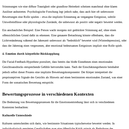
Stimmungen wie eine diffuse Traurigkeit oder grundlose Heiterkeit scheinen manchmal ohne klaren
Auslöser aufzutreten. Psychologische Forschung legt jedoch nahe, dass auch hier oft unbewusste
Bewertungen eine Rolle spielen – etwa die implizite Erinnerung an vergangene Ereignisse, subtile
Umwelteinflüsse oder physiologische Zustände, die unbewusst als positiv oder negativ bewertet werden.
Ein anschauliches Beispiel: Eine Person wacht morgens mit gedrückter Stimmung auf, ohne einen
offensichtlichen Grund dafür zu erkennen. Eine genauere Betrachtung könnte offenbaren, dass die
Lichtveränderung während der Jahreszeit unbewusst als “bedrohlich” bewertet wird (Winterdepression), oder
dass der Jahrestag eines vergessenen, aber emotional bedeutsamen Ereignisses implizit eine Rolle spielt.
4. Emotion durch körperliche Rückkopplung
Die Facial-Feedback-Hypothese postuliert, dass bereits das bloße Einnehmen eines emotionalen
Gesichtsausdrucks entsprechende Gefühle hervorrufen kann. Nach der Einschätzungstheorie beinhaltet
jedoch selbst dieser Prozess eine implizite Bewertungskomponente: Der Körper interpretiert die
propriozeptiven Signale des Gesichts als Hinweis auf einen bestimmten emotionalen Zustand, was einer
Form der somatischen Bewertung entspricht.
Bewertungsprozesse in verschiedenen Kontexten
Die Bedeutung von Bewertungsprozessen für die Emotionsentstehung lässt sich in verschiedenen
Kontexten beobachten:
Kulturelle Unterschiede
Kulturen unterscheiden sich darin, wie bestimmte Situationen typischerweise bewertet werden. In
individualistisch geprägten Gesellschaften mag eine öffentliche Kritik primär als Bedrohung des