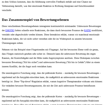
zu dem Schluss kommen, dass die Ablehnung wertvolles Feedback enthält und eine Chance zur
Verbesserung darstellt, was ihre emotionale Reaktion in Richtung Akzeptanz und Entschlossenheit
verschiebt.
Das Zusammenspiel von Bewertungsebenen
Diese verschiedenen Bewertungsebenen interagieren kontinuierlich miteinander. Unbewusste Bewertungen
der
EMOTIO
liefern schnelle erste Reaktionen, die dann durch bewusstere Prozesse der
RATIO
modifiziert,
verstärkt oder abgeschwächt werden können. Diese Interaktion erklärt, warum wir manchmal emotionale
Reaktionen haben, die wir nicht sofort verstehen oder die im Widerspruch zu unseren bewussten
Überzeugungen stehen.
Nehmen wir das Beispiel einer Flugreisenden mit Flugangst. Auf der bewussten Ebene weiß sie genau,
dass Fliegen statistisch gesehen sehr sicher ist. Dennoch kann die unbewusste Bewertung des engen
Raumes, der Kontrollabgabe und der Höhe starke Angstsymptome auslösen. Diese Diskrepanz zwischen
bewusster Bewertung (“Ich bin sicher”) und unbewusster Bewertung (“Ich bin in Gefahr”) führt zu einem
inneren Konflikt, der die Angst noch verstärken kann.
Die neurokognitive Forschung zeigt, dass der präfrontale Kortex – zuständig für bewusste Bewertungen –
regulierend auf die Amygdala einwirken kann, die maßgeblich an unbewussten emotionalen Reaktionen
beteiligt ist. Diese “Top-down”-Regulation erklärt, warum kognitive Therapieansätze wirksam sein können:
Sie verändern bewusste Bewertungsmuster, die mit der Zeit auch unbewusste Prozesse beeinflussen
können.
Die neurokognitive Forschung zeigt, dass der präfrontale Kortex – zuständig für bewusste Bewertungen –
regulierend auf die Amygdala einwirken kann, die maßgeblich an unbewussten emotionalen Reaktionen
beteiligt ist. Diese “Top-down”-Regulation erklärt, warum kognitive Therapieansätze wirksam sein können: