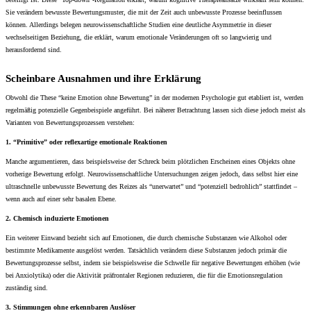
Sie verändern bewusste Bewertungsmuster, die mit der Zeit auch unbewusste Prozesse beeinflussen
können. Allerdings belegen neurowissenschaftliche Studien eine deutliche Asymmetrie in dieser
wechselseitigen Beziehung, die erklärt, warum emotionale Veränderungen oft so langwierig und
herausfordernd sind.
Scheinbare Ausnahmen und ihre Erklärung
Obwohl die These “keine Emotion ohne Bewertung” in der modernen Psychologie gut etabliert ist, werden
regelmäßig potenzielle Gegenbeispiele angeführt. Bei näherer Betrachtung lassen sich diese jedoch meist als
Varianten von Bewertungsprozessen verstehen:
1. “Primitive” oder reflexartige emotionale Reaktionen
Manche argumentieren, dass beispielsweise der Schreck beim plötzlichen Erscheinen eines Objekts ohne
vorherige Bewertung erfolgt. Neurowissenschaftliche Untersuchungen zeigen jedoch, dass selbst hier eine
ultraschnelle unbewusste Bewertung des Reizes als “unerwartet” und “potenziell bedrohlich” stattfindet –
wenn auch auf einer sehr basalen Ebene.
2. Chemisch induzierte Emotionen
Ein weiterer Einwand bezieht sich auf Emotionen, die durch chemische Substanzen wie Alkohol oder
bestimmte Medikamente ausgelöst werden. Tatsächlich verändern diese Substanzen jedoch primär die
Bewertungsprozesse selbst, indem sie beispielsweise die Schwelle für negative Bewertungen erhöhen (wie
bei Anxiolytika) oder die Aktivität präfrontaler Regionen reduzieren, die für die Emotionsregulation
zuständig sind.
3. Stimmungen ohne erkennbaren Auslöser