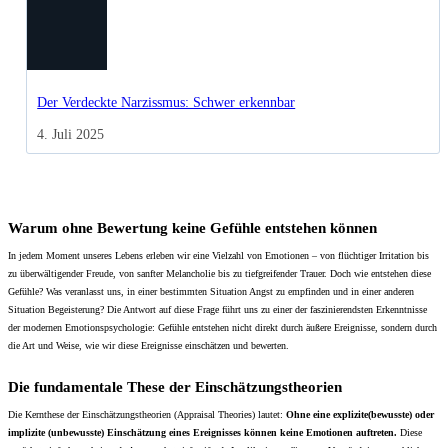
Der Verdeckte Narzissmus: Schwer erkennbar
4. Juli 2025
Warum ohne Bewertung keine Gefühle entstehen können
In jedem Moment unseres Lebens erleben wir eine Vielzahl von Emotionen – von flüchtiger Irritation bis
zu überwältigender Freude, von sanfter Melancholie bis zu tiefgreifender Trauer. Doch wie entstehen diese
Gefühle? Was veranlasst uns, in einer bestimmten Situation Angst zu empfinden und in einer anderen
Situation Begeisterung? Die Antwort auf diese Frage führt uns zu einer der faszinierendsten Erkenntnisse
der modernen Emotionspsychologie: Gefühle entstehen nicht direkt durch äußere Ereignisse, sondern durch
die Art und Weise, wie wir diese Ereignisse einschätzen und bewerten.
Die fundamentale These der Einschätzungstheorien
Die Kernthese der Einschätzungstheorien (Appraisal Theories) lautet:
Ohne eine explizite(bewusste) oder
implizite (unbewusste) Einschätzung eines Ereignisses können keine Emotionen auftreten.
Diese