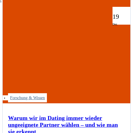
g
Beitrag
19
Dez.
Forschung & Wissen
Warum wir im Dating immer wieder
ungeeignete Partner wählen – und wie man
sie erkennt