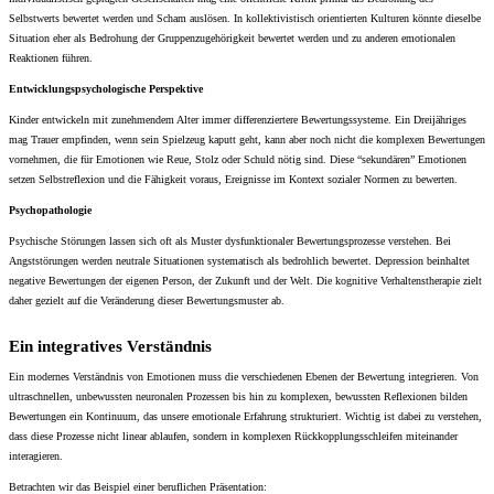
Selbstwerts bewertet werden und Scham auslösen. In kollektivistisch orientierten Kulturen könnte dieselbe
Situation eher als Bedrohung der Gruppenzugehörigkeit bewertet werden und zu anderen emotionalen
Reaktionen führen.
Entwicklungspsychologische Perspektive
Kinder entwickeln mit zunehmendem Alter immer differenziertere Bewertungssysteme. Ein Dreijähriges
mag Trauer empfinden, wenn sein Spielzeug kaputt geht, kann aber noch nicht die komplexen Bewertungen
vornehmen, die für Emotionen wie Reue, Stolz oder Schuld nötig sind. Diese “sekundären” Emotionen
setzen Selbstreflexion und die Fähigkeit voraus, Ereignisse im Kontext sozialer Normen zu bewerten.
Psychopathologie
Psychische Störungen lassen sich oft als Muster dysfunktionaler Bewertungsprozesse verstehen. Bei
Angststörungen werden neutrale Situationen systematisch als bedrohlich bewertet. Depression beinhaltet
negative Bewertungen der eigenen Person, der Zukunft und der Welt. Die kognitive Verhaltenstherapie zielt
daher gezielt auf die Veränderung dieser Bewertungsmuster ab.
Ein integratives Verständnis
Ein modernes Verständnis von Emotionen muss die verschiedenen Ebenen der Bewertung integrieren. Von
ultraschnellen, unbewussten neuronalen Prozessen bis hin zu komplexen, bewussten Reflexionen bilden
Bewertungen ein Kontinuum, das unsere emotionale Erfahrung strukturiert. Wichtig ist dabei zu verstehen,
dass diese Prozesse nicht linear ablaufen, sondern in komplexen Rückkopplungsschleifen miteinander
interagieren.
Betrachten wir das Beispiel einer beruflichen Präsentation: