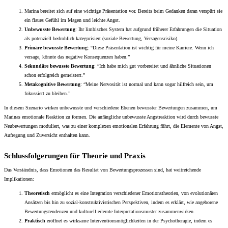
Marina bereitet sich auf eine wichtige Präsentation vor. Bereits beim Gedanken daran verspürt sie
ein flaues Gefühl im Magen und leichte Angst.
Unbewusste Bewertung
: Ihr limbisches System hat aufgrund früherer Erfahrungen die Situation
als potenziell bedrohlich kategorisiert (soziale Bewertung, Versagensrisiko).
Primäre bewusste Bewertung
: “Diese Präsentation ist wichtig für meine Karriere. Wenn ich
versage, könnte das negative Konsequenzen haben.”
Sekundäre bewusste Bewertung
: “Ich habe mich gut vorbereitet und ähnliche Situationen
schon erfolgreich gemeistert.”
Metakognitive Bewertung
: “Meine Nervosität ist normal und kann sogar hilfreich sein, um
fokussiert zu bleiben.”
In diesem Szenario wirken unbewusste und verschiedene Ebenen bewusster Bewertungen zusammen, um
Marinas emotionale Reaktion zu formen. Die anfängliche unbewusste Angstreaktion wird durch bewusste
Neubewertungen moduliert, was zu einer komplexen emotionalen Erfahrung führt, die Elemente von Angst,
Aufregung und Zuversicht enthalten kann.
Schlussfolgerungen für Theorie und Praxis
Das Verständnis, dass Emotionen das Resultat von Bewertungsprozessen sind, hat weitreichende
Implikationen:
Theoretisch
ermöglicht es eine Integration verschiedener Emotionstheorien, von evolutionären
Ansätzen bis hin zu sozial-konstruktivistischen Perspektiven, indem es erklärt, wie angeborene
Bewertungstendenzen und kulturell erlernte Interpretationsmuster zusammenwirken.
Praktisch
eröffnet es wirksame Interventionsmöglichkeiten in der Psychotherapie, indem es