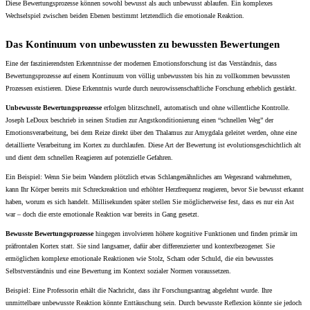
Diese Bewertungsprozesse können sowohl bewusst als auch unbewusst ablaufen. Ein komplexes
Wechselspiel zwischen beiden Ebenen bestimmt letztendlich die emotionale Reaktion.
Das Kontinuum von unbewussten zu bewussten Bewertungen
Eine der faszinierendsten Erkenntnisse der modernen Emotionsforschung ist das Verständnis, dass
Bewertungsprozesse auf einem Kontinuum von völlig unbewussten bis hin zu vollkommen bewussten
Prozessen existieren. Diese Erkenntnis wurde durch neurowissenschaftliche Forschung erheblich gestärkt.
Unbewusste Bewertungsprozesse
erfolgen blitzschnell, automatisch und ohne willentliche Kontrolle.
Joseph LeDoux beschrieb in seinen Studien zur Angstkonditionierung einen “schnellen Weg” der
Emotionsverarbeitung, bei dem Reize direkt über den Thalamus zur Amygdala geleitet werden, ohne eine
detaillierte Verarbeitung im Kortex zu durchlaufen. Diese Art der Bewertung ist evolutionsgeschichtlich alt
und dient dem schnellen Reagieren auf potenzielle Gefahren.
Ein Beispiel: Wenn Sie beim Wandern plötzlich etwas Schlangenähnliches am Wegesrand wahrnehmen,
kann Ihr Körper bereits mit Schreckreaktion und erhöhter Herzfrequenz reagieren, bevor Sie bewusst erkannt
haben, worum es sich handelt. Millisekunden später stellen Sie möglicherweise fest, dass es nur ein Ast
war – doch die erste emotionale Reaktion war bereits in Gang gesetzt.
Bewusste Bewertungsprozesse
hingegen involvieren höhere kognitive Funktionen und finden primär im
präfrontalen Kortex statt. Sie sind langsamer, dafür aber differenzierter und kontextbezogener. Sie
ermöglichen komplexe emotionale Reaktionen wie Stolz, Scham oder Schuld, die ein bewusstes
Selbstverständnis und eine Bewertung im Kontext sozialer Normen voraussetzen.
Beispiel: Eine Professorin erhält die Nachricht, dass ihr Forschungsantrag abgelehnt wurde. Ihre
unmittelbare unbewusste Reaktion könnte Enttäuschung sein. Durch bewusste Reflexion könnte sie jedoch